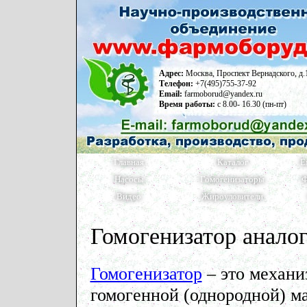
Адрес:
Москва, Проспект Вернадского, д.
Телефон:
+7(495)755-37-92
Email:
farmoborud@yandex.ru
Время работы:
с 8.00- 16.30 (пн-пт)
Главная
Каталог
Е
Насосы
Гомогенизаторы
Ф
Видео
Жироуловители
Гомогенизатор анало
Гомогенизатор
– это механи
гомогенной (однородной) ма