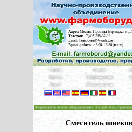
Адрес:
Москва, Проспект Вернадского, д.
Телефон:
+7(495)755-37-92
Email:
farmoborud@yandex.ru
Время работы:
с 8.00- 16.30 (пн-пт)
Главная
Каталог
Е
Насосы
Гомогенизаторы
Ф
Видео
Жироуловители
Фармацевтическое оборудование. Разработка, производств
Смеситель шнеко