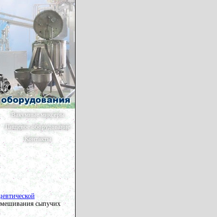
Вакумные миксеры
Пищевое оборудование
Контакты
цевтической
 смешивания сыпучих