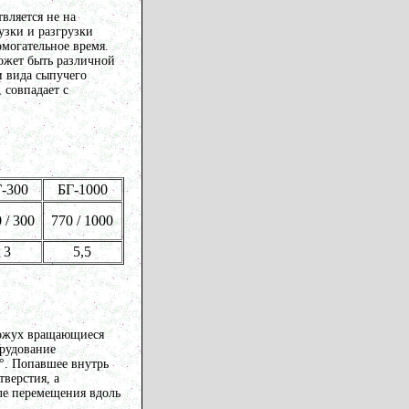
вляется не на
узки и разгрузки
омогательное время.
ожет быть различной
и вида сыпучего
 совпадает с
-300
БГ-1000
 / 300
770 / 1000
3
5,5
кожух вращающиеся
орудование
8°. Попавшее внутрь
верстия, а
ле перемещения вдоль