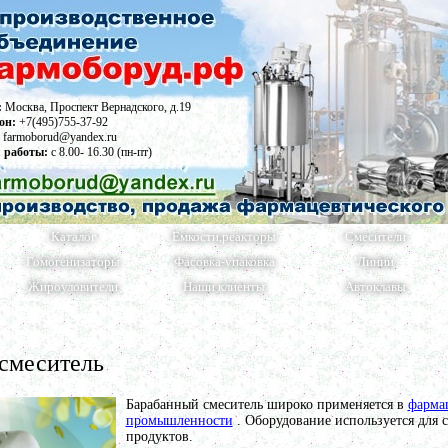
:
Москва, Проспект Вернадского, д.19
он:
+7(495)755-37-92
farmoborud@yandex.ru
 работы:
с 8.00- 16.30 (пн-пт)
Каталог
Емкости,реакторы
Смесители
Гомогенизаторы
Фасовка-упаковка
Линии
Жироуловители
Наши клиенты
Автоклавы
смеситель
Барабанный смеситель широко применяется в
фарма
промышленности
. Оборудование используется для
продуктов.