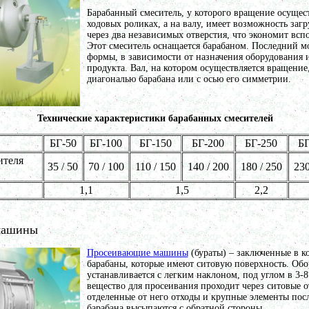
Барабанный смеситель, у которого вращение осущест
ходовых роликах, а на валу, имеет возможность загр
через два независимых отверстия, что экономит всп
Этот смеситель оснащается барабаном. Последний м
формы, в зависимости от назначения оборудования 
продукта. Вал, на котором осуществляется вращение,
диагональю барабана или с осью его симметрии.
Технические характеристики барабанных смесителей
БГ-50
БГ-100
БГ-150
БГ-200
БГ-250
БГ
ителя
35 / 50
70 / 100
110 / 150
140 / 200
180 / 250
230
1,1
1,5
2,2
машины
Просеивающие машины
(бураты) – заключенные в 
барабаны, которые имеют ситовую поверхность. Об
устанавливается с легким наклоном, под углом в 3-
вещество для просеивания проходит через ситовые от
отделенные от него отходы и крупные элементы пос
барабана высыпаются с обратной стороны.