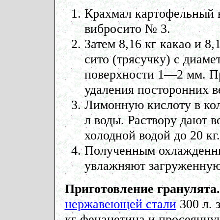
Крахмал картофельный 
вибро­сито № 3.
Затем 8,16 кг какао и 8
сито (трясучку) с диаме
поверхности 1—2 мм. Пр
удаления посторонних в
Лимонную кислоту в коли
л воды. Раствору дают в
холодной водой до 20 кг.
Полученным охлажденны
увлажняют загруженную 
Приготовление гранулята.
нержавеющей стали
300 л. 
кг фенацетина и просеянную