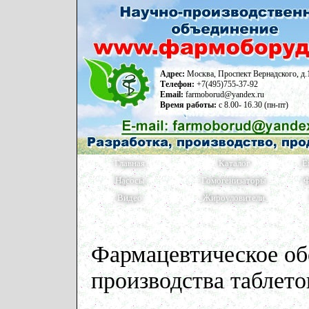
Адрес:
Москва, Проспект Вернадского, д.
Телефон:
+7(495)755-37-92
Email:
farmoborud@yandex.ru
Время работы:
с 8.00- 16.30 (пн-пт)
Главная
Каталог
Е
Насосы
Гомогенизаторы
Ф
Видео
Жироуловители
Фармацевтическое об
производства табле